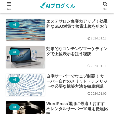
メニュー
検索
エステサロン集客力アップ！効果
AI
的なSEO対策で検索上位を狙おう
2024.01.13
効果的なコンテンツマーケティン
AI
グで上位表示を狙う秘訣
2024.01.11
自宅サーバーでウェブ制覇！ サ
AI
ーバー自作のメリット・デメリッ
トや必要な構築方法を徹底解説
2024.01.09
WordPress運用に最適！おすす
AI
めレンタルサーバー10選を徹底比
較