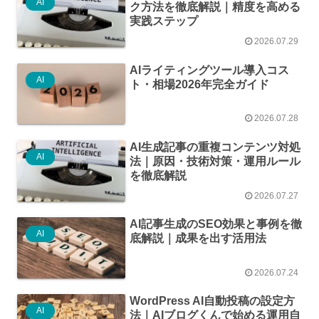
AI
ク方法を徹底解説｜精度を高める
実践ステップ
2026.07.29
AIライティングツール導入コス
AI
ト・相場2026年完全ガイド
2026.07.28
AI生成記事の重複コンテンツ対処
AI
法｜原因・技術対策・運用ルール
を徹底解説
2026.07.27
AI記事生成のSEO効果と事例を徹
AI
底解説｜成果を出す活用法
2026.07.24
WordPress AI自動投稿の設定方
AI
法｜AIブログくんで始める運用自