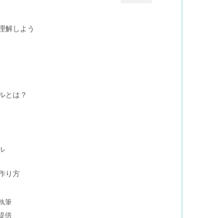
理解しよう
ルとは？
ル
作り方
執筆
提供