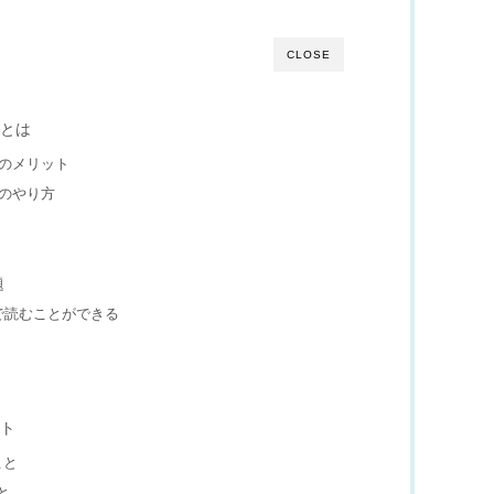
CLOSE
トとは
イトのメリット
イトのやり方
題
ンで読むことができる
ント
こと
と