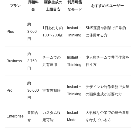
月額料
画像生成の
利用可能
プラン
おすすめのユーザー
金
上限目安
なモード
約
1日あたり約
Instant +
SNS運営や副業で日常的
Plus
3,000
180〜200枚
Thinking
に使用する方
円
約
チームでの
Instant +
少人数チームで共同作業を
Business
3,750
共有運用
Thinking
行う方
円
約
Instant +
デザインや制作業務で大量
Pro
30,000
実質無制限
Thinking
の画像生成が必要な方
円
要問合
カスタム設
Instant
大規模な企業での総合運用
Enterprise
せ
定可能
Mode
を考えている方