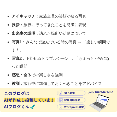
アイキャッチ
：家族全員の笑顔が映る写真
挨拶
：旅行に行ってきたことを簡潔に表現
出来事の説明
：訪れた場所や活動について
写真1
：みんなで遊んでいる時の写真 → 「楽しい瞬間で
す！」
写真2
：予期せぬトラブルシーン → 「ちょっと不安にな
った瞬間」
感想
：全体での楽しさを強調
教訓
：旅行中に準備しておくべきことをアドバイス
質問
：読者を引き込む問いかけ
締めの挨拶
：感謝の気持ちを表す