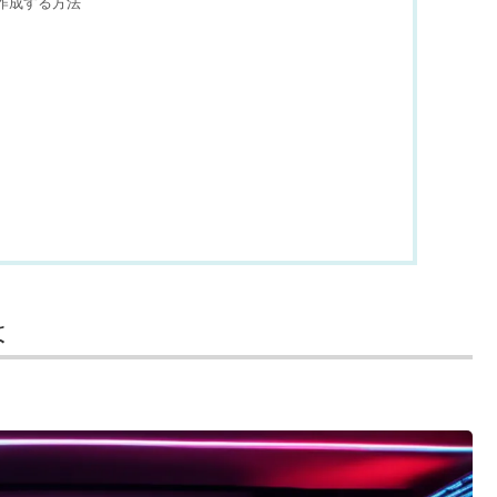
作成する方法
は