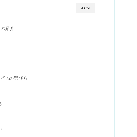
CLOSE
アの紹介
ービスの選び方
限
か