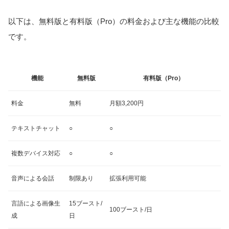
以下は、無料版と有料版（Pro）の料金および主な機能の比較
です。
機能
無料版
有料版（Pro）
料金
無料
月額3,200円
テキストチャット
○
○
複数デバイス対応
○
○
音声による会話
制限あり
拡張利用可能
言語による画像生
15ブースト/
100ブースト/日
成
日